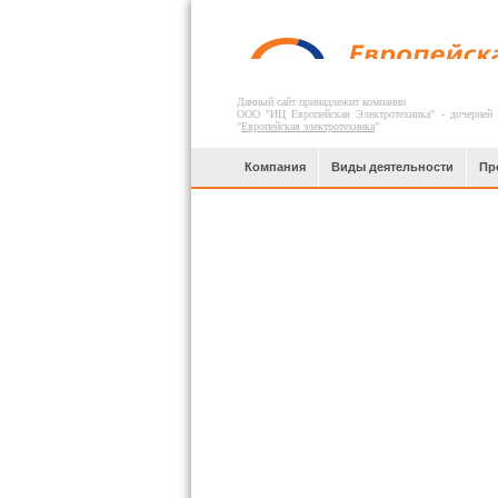
Данный сайт принадлежит компании
ООО "ИЦ Европейская Электротехника" - дочерней
"
Европейская электротехника
"
Компания
Виды деятельности
Пр
Телекоммуникация и связь