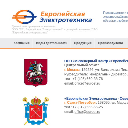
Производство и 
электроснабжени
объектах любого
Данный сайт принадлежит компании
ООО "ИЦ Европейская Электротехника" - дочерней компании ПАО
"
Европейская электротехника
"
Компания
Виды деятельности
Продукция
Производители
ООО «Инженерный Центр «Европейск
Центральный офис:
г. Москва
, 129226, ул. Вильгельма Пика,
Руководитель: Генеральный директор
тел.: +7 (495) 660-38-76
email:
office@euroet.ru
«Европейская Электротехника - Сев
г. Санкт-Петербург
, 198095, ул. Марша
тел.: +7 (812) 566-66-25
email:
office@euroet.ru