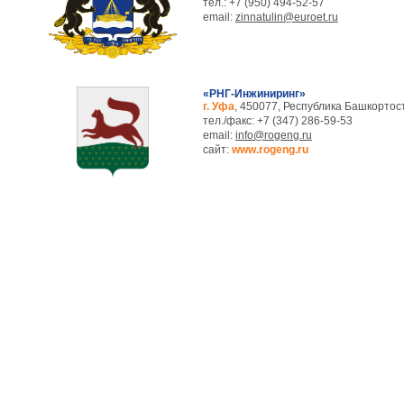
тел.: +7 (950) 494-52-57
email:
zinnatulin@euroet.ru
«РНГ-Инжиниринг»
г. Уфа
, 450077, Республика Башкортост
тел./факс: +7 (347) 286-59-53
email:
info@rogeng.ru
сайт:
www.rogeng.ru