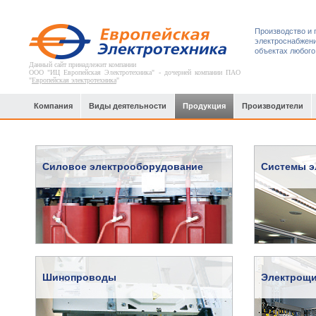
Производство и 
электроснабжени
объектах любого
Данный сайт принадлежит компании
ООО "ИЦ Европейская Электротехника" - дочерней компании ПАО
"
Европейская электротехника
"
Компания
Виды деятельности
Продукция
Производители
Силовое электрооборудование
Системы э
Шинопроводы
Электрощи