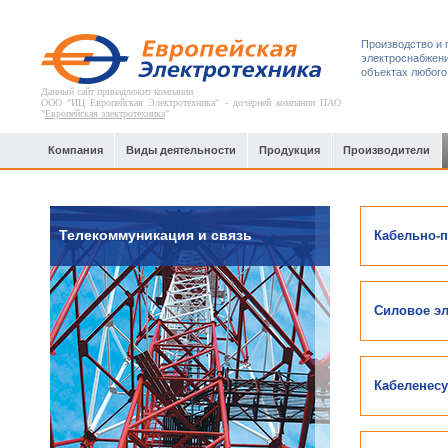
Производство и 
электроснабжени
объектах любого
Данный сайт принадлежит компании
ООО "ИЦ Европейская Электротехника" - дочерней компании ПАО
"
Европейская электротехника
"
Компания
Виды деятельности
Продукция
Производители
Телекоммуникация и связь
Кабельно-
Силовое э
Кабеленесу