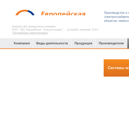
Производство и 
электроснабжени
объектах любого
Данный сайт принадлежит компании
ООО "ИЦ Европейская Электротехника" - дочерней компании ПАО
"
Европейская электротехника
"
Компания
Виды деятельности
Продукция
Производители
Нефтегазовый комплекс
Системы м