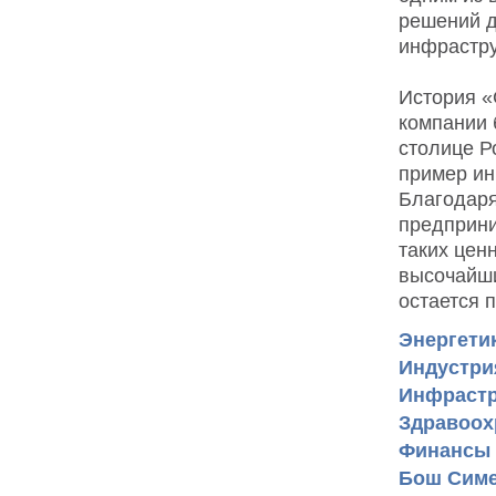
решений д
инфрастру
История «
компании 
столице Р
пример ин
Благодаря
предприни
таких цен
высочайши
остается 
Энергети
Индустри
Инфрастр
Здравоох
Финансы 
Бош Симе