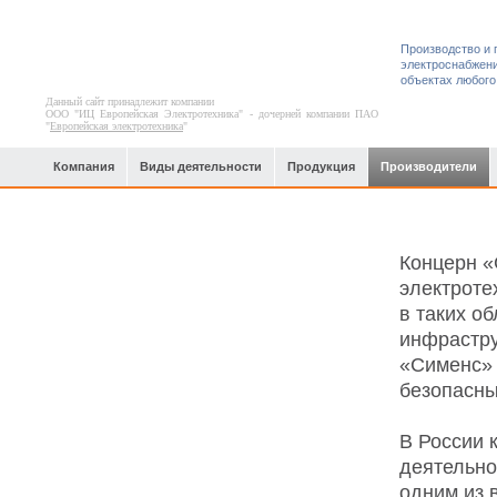
Производство и 
электроснабжени
объектах любого
Данный сайт принадлежит компании
ООО "ИЦ Европейская Электротехника" - дочерней компании ПАО
"
Европейская электротехника
"
Компания
Виды деятельности
Продукция
Производители
Концерн «
электроте
в таких об
инфрастру
«Сименс» 
безопасны
В России 
деятельно
одним из 