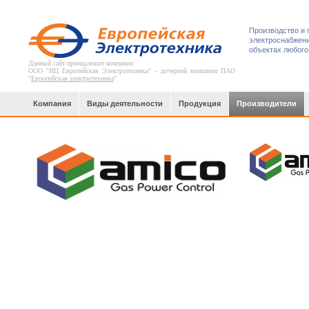
Производство и 
электроснабжени
объектах любого
Данный сайт принадлежит компании
ООО "ИЦ Европейская Электротехника" - дочерней компании ПАО
"
Европейская электротехника
"
Компания
Виды деятельности
Продукция
Производители