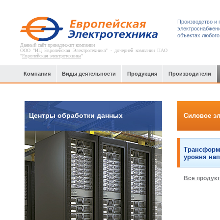
Производство и 
электроснабжени
объектах любого
Данный сайт принадлежит компании
ООО "ИЦ Европейская Электротехника" - дочерней компании ПАО
"
Европейская электротехника
"
Компания
Виды деятельности
Продукция
Производители
Центры обработки данных
Силовое э
Трансформ
уровня нап
Все продук