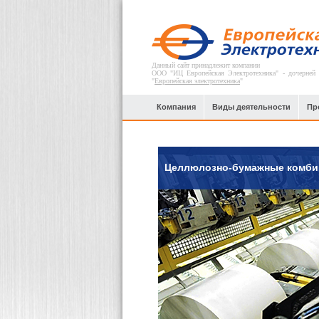
Данный сайт принадлежит компании
ООО "ИЦ Европейская Электротехника" - дочерней
"
Европейская электротехника
"
Компания
Виды деятельности
Пр
Целлюлозно-бумажные комби