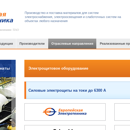
Производство и поставка материалов для систем
электроснабжения, электроосвещения и слаботочных систем на
объектах любого назначения
 компании ПАО
одукция
Производители
Отраслевые направления
Реализованные п
наты
Электрощитовое оборудование
Силовые электрощиты на токи до 6300 А