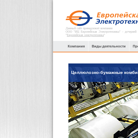
Данный сайт принадлежит компании
ООО "ИЦ Европейская Электротехника" - дочерней
"
Европейская электротехника
"
Компания
Виды деятельности
Пр
Целлюлозно-бумажные комби