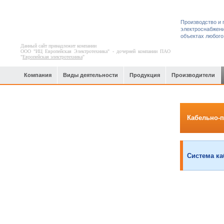
Производство и 
электроснабжени
объектах любого
Данный сайт принадлежит компании
ООО "ИЦ Европейская Электротехника" - дочерней компании ПАО
"
Европейская электротехника
"
Компания
Виды деятельности
Продукция
Производители
Офисные, спортивные и торгово-
Кабельно-
развлекательные центры
Система ка