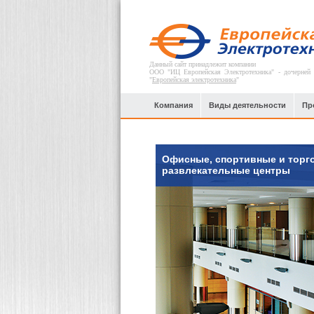
Данный сайт принадлежит компании
ООО "ИЦ Европейская Электротехника" - дочерней
"
Европейская электротехника
"
Компания
Виды деятельности
Пр
Офисные, спортивные и торг
развлекательные центры