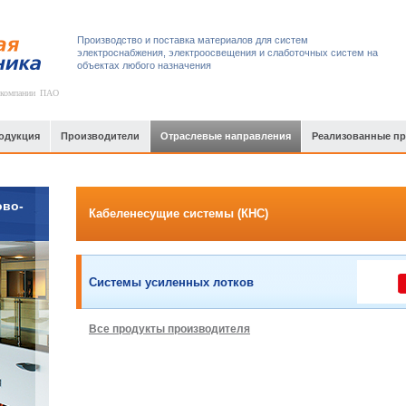
Производство и поставка материалов для систем
электроснабжения, электроосвещения и слаботочных систем на
объектах любого назначения
 компании ПАО
одукция
Производители
Отраслевые направления
Реализованные п
ово-
Кабеленесущие системы (КНС)
Системы усиленных лотков
Все продукты производителя