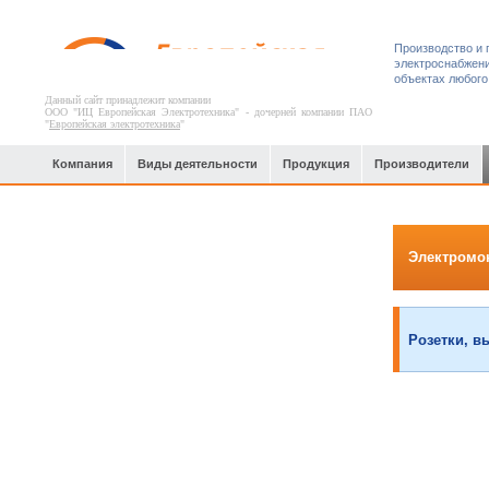
Производство и 
электроснабжени
объектах любого
Данный сайт принадлежит компании
ООО "ИЦ Европейская Электротехника" - дочерней компании ПАО
"
Европейская электротехника
"
Компания
Виды деятельности
Продукция
Производители
Офисные, спортивные и торгово-
Электромо
развлекательные центры
Розетки, в