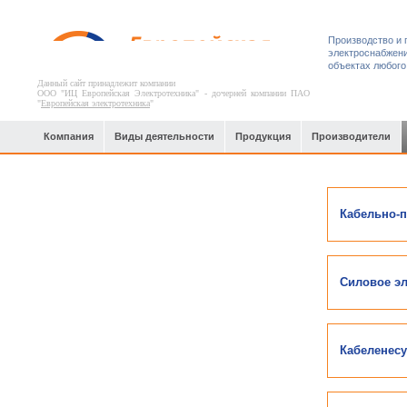
Производство и 
электроснабжени
объектах любого
Данный сайт принадлежит компании
ООО "ИЦ Европейская Электротехника" - дочерней компании ПАО
"
Европейская электротехника
"
Компания
Виды деятельности
Продукция
Производители
Объекты транспортной
Кабельно-
инфраструктуры
Силовое э
Кабеленесу