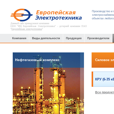
Производство и 
электроснабжени
объектах любого
Данный сайт принадлежит компании
ООО "ИЦ Европейская Электротехника" - дочерней компании ПАО
"
Европейская электротехника
"
Компания
Виды деятельности
Продукция
Производители
Нефтегазовый комплекс
Силовое э
КРУ (6-35 к
Все продук