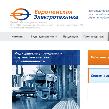
Производство и 
электроснабжени
объектах любого
Данный сайт принадлежит компании
ООО "ИЦ Европейская Электротехника" - дочерней компании ПАО
"
Европейская электротехника
"
Компания
Виды деятельности
Продукция
Производители
Медицинские учреждения и
фармакологическая
Кабеленесу
промышленность
Системы л