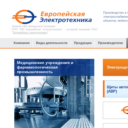
Производство и 
электроснабжени
объектах любого
Данный сайт принадлежит компании
ООО "ИЦ Европейская Электротехника" - дочерней компании ПАО
"
Европейская электротехника
"
Компания
Виды деятельности
Продукция
Производители
Медицинские учреждения и
фармакологическая
Электрощи
промышленность
Щиты автом
(АВР)