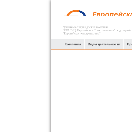
Данный сайт принадлежит компании
ООО "ИЦ Европейская Электротехника" - дочерней
"
Европейская электротехника
"
Компания
Виды деятельности
Пр
Химическая и пищевая
промышленность