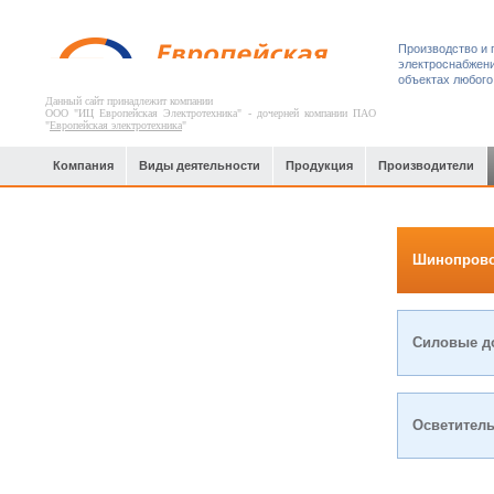
Производство и 
электроснабжени
объектах любого
Данный сайт принадлежит компании
ООО "ИЦ Европейская Электротехника" - дочерней компании ПАО
"
Европейская электротехника
"
Компания
Виды деятельности
Продукция
Производители
Химическая и пищевая
Шинопров
промышленность
Силовые до
Осветител