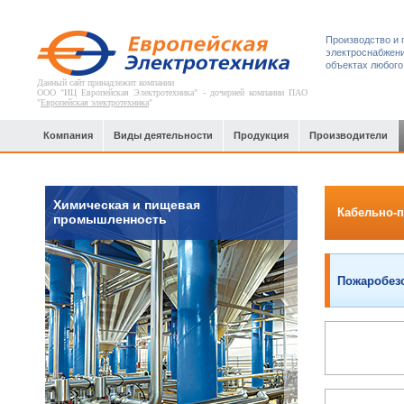
Производство и 
электроснабжени
объектах любого
Данный сайт принадлежит компании
ООО "ИЦ Европейская Электротехника" - дочерней компании ПАО
"
Европейская электротехника
"
Компания
Виды деятельности
Продукция
Производители
Химическая и пищевая
Кабельно-
промышленность
Пожаробезо